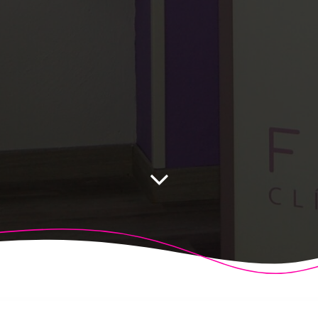
 Fisioalcón. Construido utilizando WordPress y el
Highligh