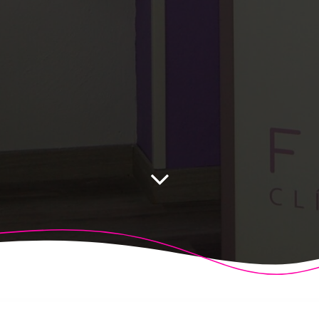
 Fisioalcón. Construido utilizando WordPress y el
Highligh