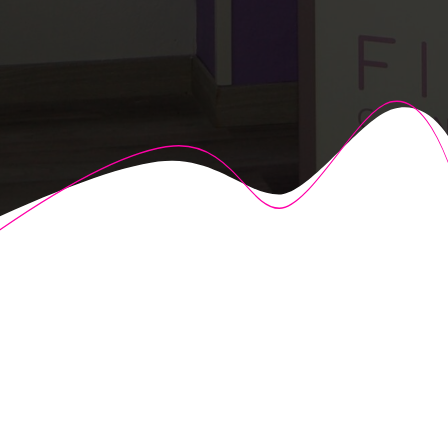
© 2026 Fisioalcón. Construido utilizando WordPress y el
Highlight Theme