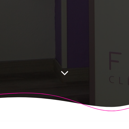
 Fisioalcón. Construido utilizando WordPress y el
Highligh