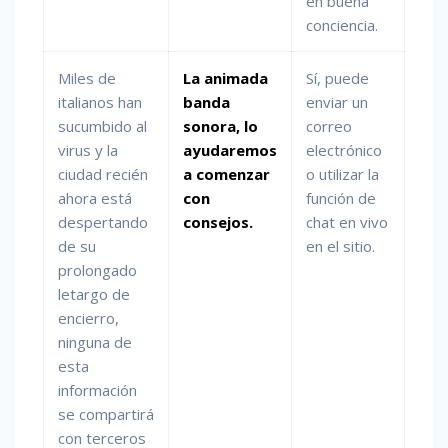
en buena
conciencia.
Miles de
La animada
Sí, puede
italianos han
banda
enviar un
sucumbido al
sonora, lo
correo
virus y la
ayudaremos
electrónico
ciudad recién
a comenzar
o utilizar la
ahora está
con
función de
despertando
consejos.
chat en vivo
de su
en el sitio.
prolongado
letargo de
encierro,
ninguna de
esta
información
se compartirá
con terceros