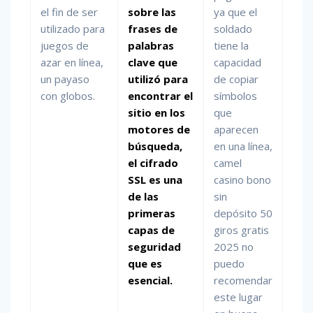
el fin de ser
sobre las
ya que el
utilizado para
frases de
soldado
juegos de
palabras
tiene la
azar en línea,
clave que
capacidad
un payaso
utilizó para
de copiar
con globos.
encontrar el
símbolos
sitio en los
que
motores de
aparecen
búsqueda,
en una línea,
el cifrado
camel
SSL es una
casino bono
de las
sin
primeras
depósito 50
capas de
giros gratis
seguridad
2025 no
que es
puedo
esencial.
recomendar
este lugar