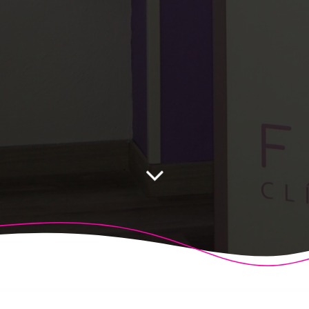
 Fisioalcón. Construido utilizando WordPress y el
Highligh