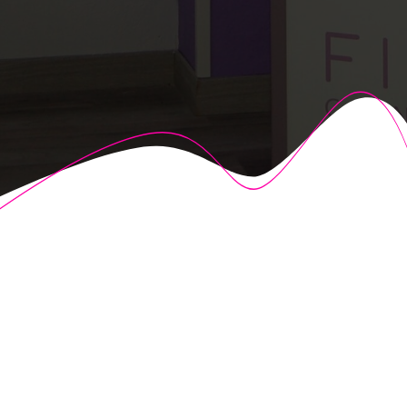
© 2026 Fisioalcón. Construido utilizando WordPress y el
Highlight Theme