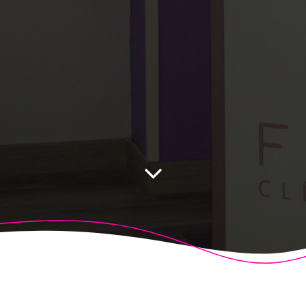
 Fisioalcón. Construido utilizando WordPress y el
Highligh