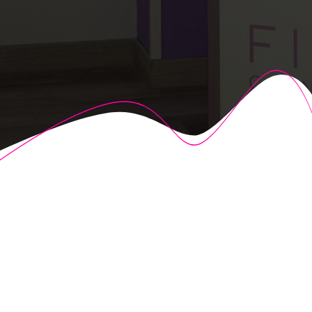
© 2026 Fisioalcón. Construido utilizando WordPress y el
Highlight Theme