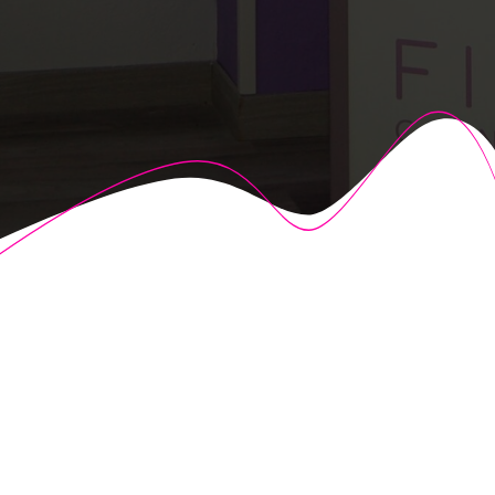
© 2026 Fisioalcón. Construido utilizando WordPress y el
Highlight Theme