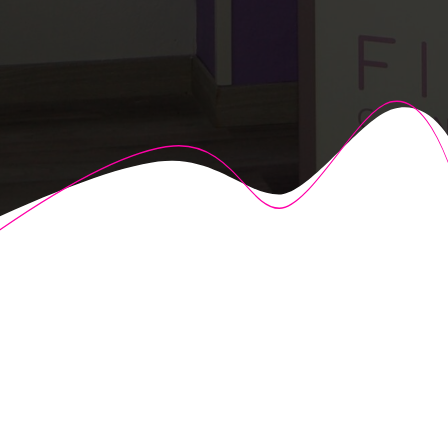
© 2026 Fisioalcón. Construido utilizando WordPress y el
Highlight Theme