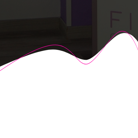
© 2026 Fisioalcón. Construido utilizando WordPress y el
Highlight Theme