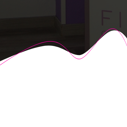
© 2026 Fisioalcón. Construido utilizando WordPress y el
Highlight Theme