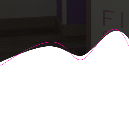
© 2026 Fisioalcón. Construido utilizando WordPress y el
Highlight Theme