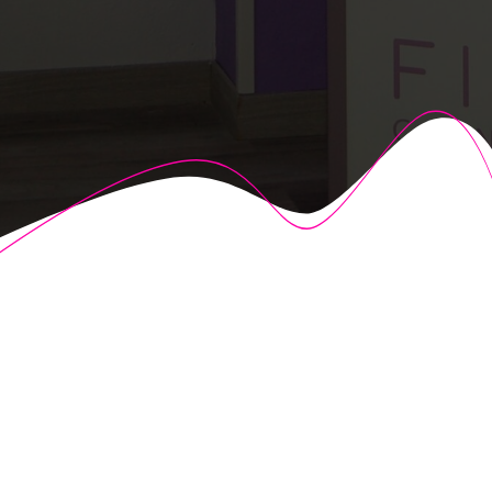
© 2026 Fisioalcón. Construido utilizando WordPress y el
Highlight Theme