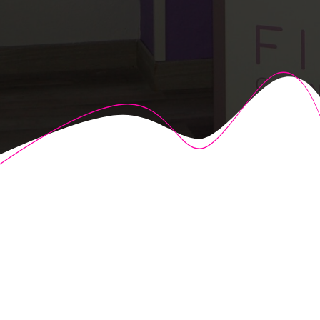
© 2026 Fisioalcón. Construido utilizando WordPress y el
Highlight Theme