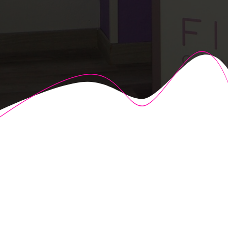
© 2026 Fisioalcón. Construido utilizando WordPress y el
Highlight Theme