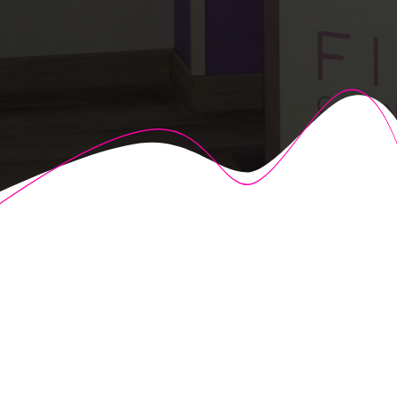
© 2026 Fisioalcón. Construido utilizando WordPress y el
Highlight Theme