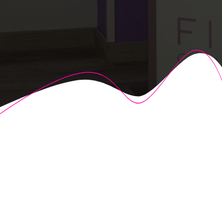
© 2026 Fisioalcón. Construido utilizando WordPress y el
Highlight Theme