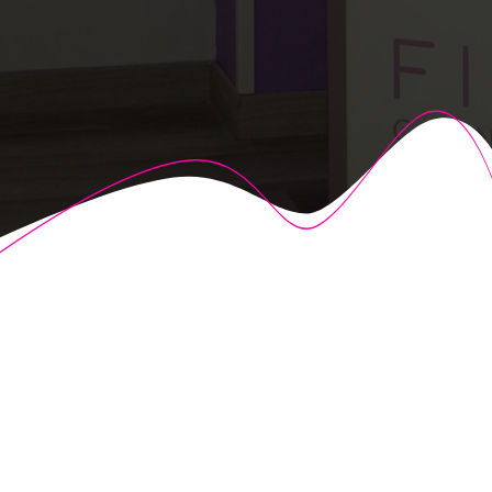
© 2026 Fisioalcón. Construido utilizando WordPress y el
Highlight Theme