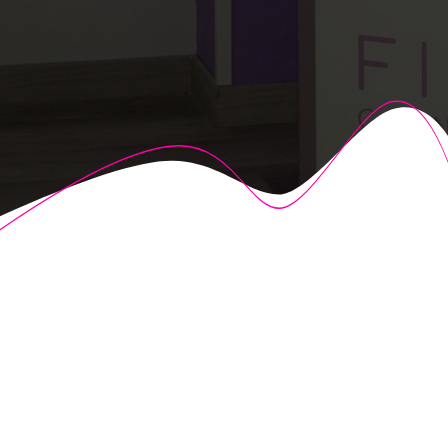
© 2026 Fisioalcón. Construido utilizando WordPress y el
Highlight Theme