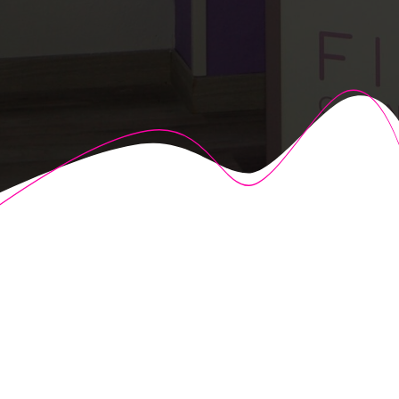
© 2026 Fisioalcón. Construido utilizando WordPress y el
Highlight Theme