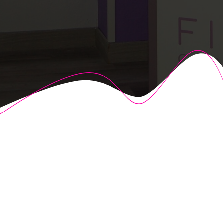
© 2026 Fisioalcón. Construido utilizando WordPress y el
Highlight Theme