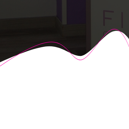
© 2026 Fisioalcón. Construido utilizando WordPress y el
Highlight Theme