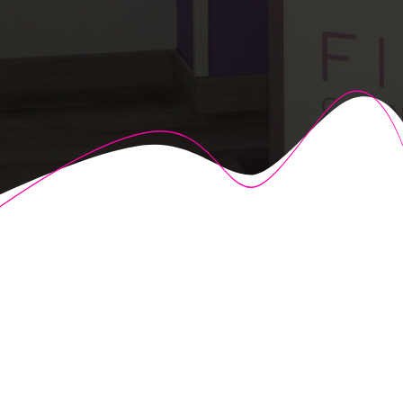
© 2026 Fisioalcón. Construido utilizando WordPress y el
Highlight Theme