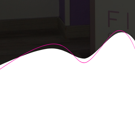
© 2026 Fisioalcón. Construido utilizando WordPress y el
Highlight Theme