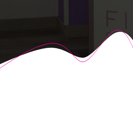
© 2026 Fisioalcón. Construido utilizando WordPress y el
Highlight Theme