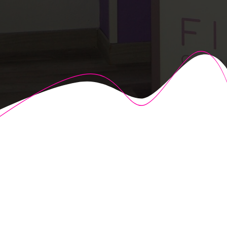
© 2026 Fisioalcón. Construido utilizando WordPress y el
Highlight Theme