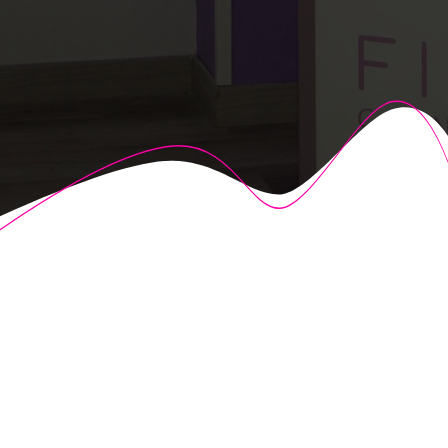
© 2026 Fisioalcón. Construido utilizando WordPress y el
Highlight Theme