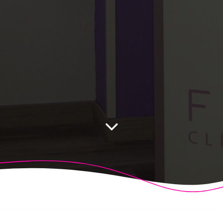
 Fisioalcón. Construido utilizando WordPress y el
Highligh