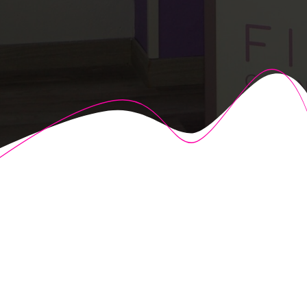
© 2026 Fisioalcón. Construido utilizando WordPress y el
Highlight Theme