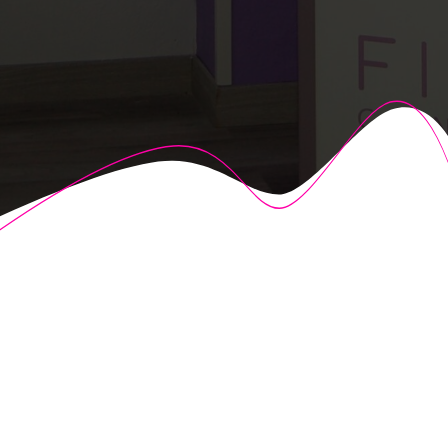
© 2026 Fisioalcón. Construido utilizando WordPress y el
Highlight Theme