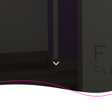
 Fisioalcón. Construido utilizando WordPress y el
Highligh