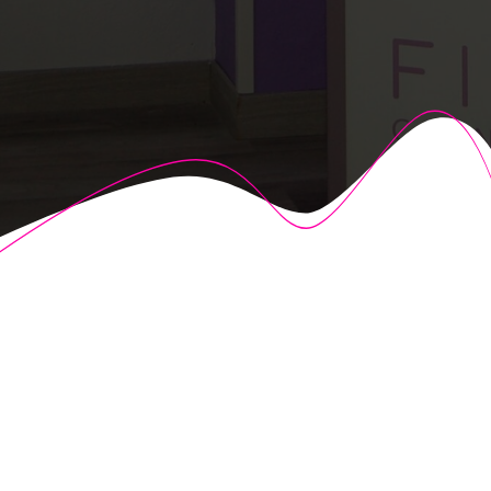
© 2026 Fisioalcón. Construido utilizando WordPress y el
Highlight Theme