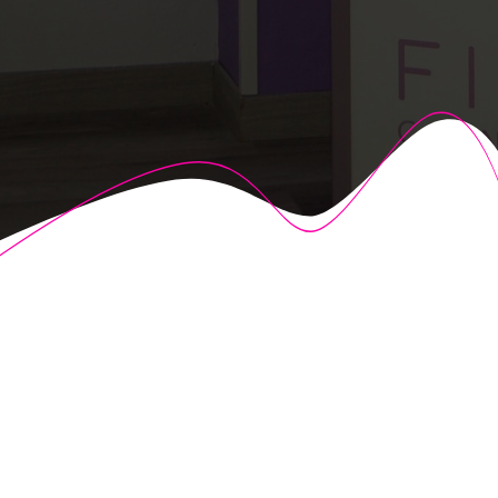
© 2026 Fisioalcón. Construido utilizando WordPress y el
Highlight Theme