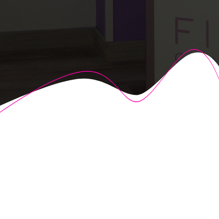
© 2026 Fisioalcón. Construido utilizando WordPress y el
Highlight Theme