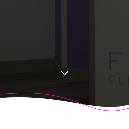
 Fisioalcón. Construido utilizando WordPress y el
Highligh