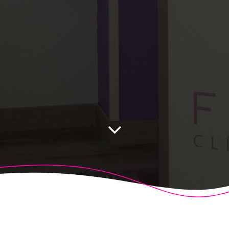
 Fisioalcón. Construido utilizando WordPress y el
Highligh