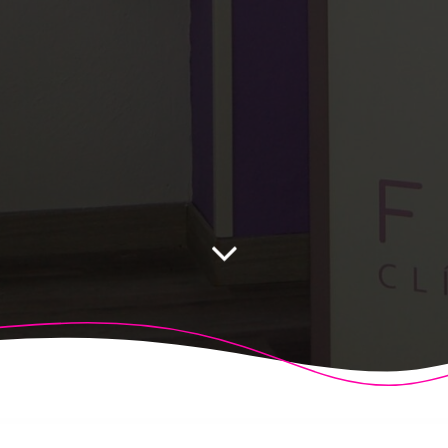
 Fisioalcón. Construido utilizando WordPress y el
Highligh