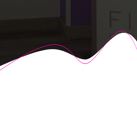
© 2026 Fisioalcón. Construido utilizando WordPress y el
Highlight Theme