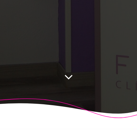
 Fisioalcón. Construido utilizando WordPress y el
Highligh