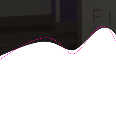
© 2026 Fisioalcón. Construido utilizando WordPress y el
Highlight Theme