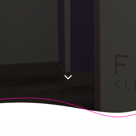
 Fisioalcón. Construido utilizando WordPress y el
Highligh