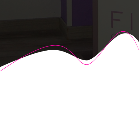
© 2026 Fisioalcón. Construido utilizando WordPress y el
Highlight Theme