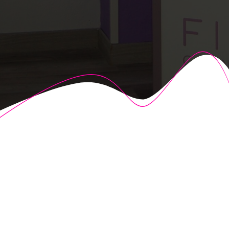
© 2026 Fisioalcón. Construido utilizando WordPress y el
Highlight Theme