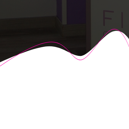
© 2026 Fisioalcón. Construido utilizando WordPress y el
Highlight Theme