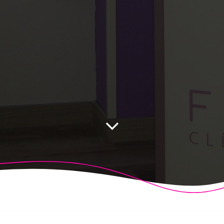
 Fisioalcón. Construido utilizando WordPress y el
Highligh