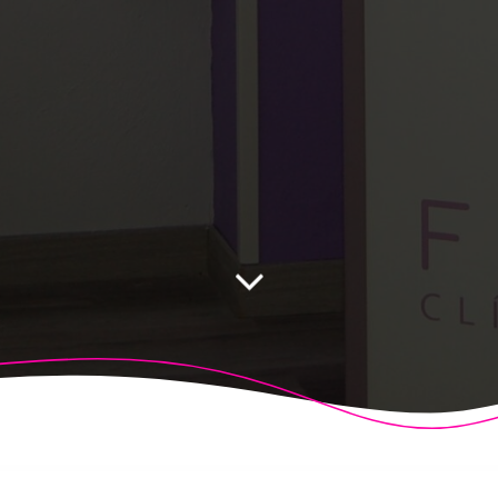
 Fisioalcón. Construido utilizando WordPress y el
Highligh