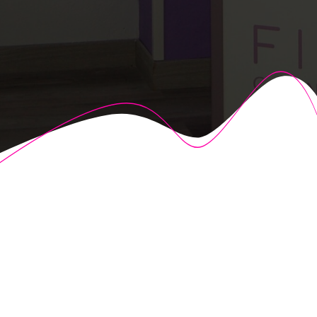
© 2026 Fisioalcón. Construido utilizando WordPress y el
Highlight Theme