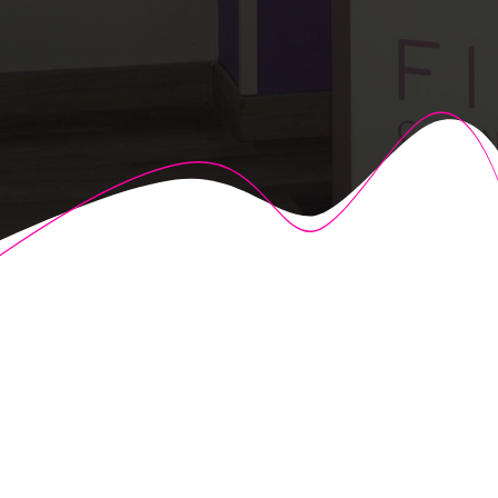
© 2026 Fisioalcón. Construido utilizando WordPress y el
Highlight Theme